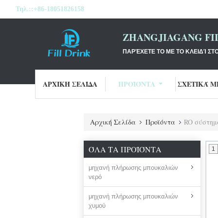
Τηλ.::
+86-18051826158
ZHANGJIAGANG FI
ΠΑΡΈΧΕΤΕ ΤΟ ΜΕ ΤΟ ΚΛΕΙΔΊ ΣΤ
ΑΡΧΙΚΉ ΣΕΛΊΔΑ
ΠΡΟΪΌΝΤΑ
ΣΧΕΤΙΚΆ Μ
Αρχική Σελίδα
Προϊόντα
RO σύστημ
ΌΛΑ ΤΑ ΠΡΟΪΌΝΤΑ
1
μηχανή πλήρωσης μπουκαλιών
νερό
μηχανή πλήρωσης μπουκαλιών
χυμού