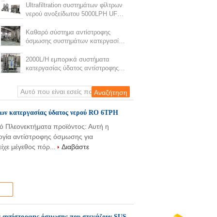
Ultrafiltration συστημάτων φίλτρων
νερού ανοξείδωτου 5000LPH UF
μεμβράνη υδάτινων συστημάτων
DOW RO κατανάλωσης
Καθαρό σύστημα αντίστροφης
όσμωσης συστημάτων κατεργασίας
ύδατος νερού RO 6TPH
2000L/H εμπορικά συστήματα
κατεργασίας ύδατος αντίστροφης
όσμωσης που στεγάζουν SUS 304
με την αυτόματη βαλβίδα
ων κατεργασίας ύδατος νερού RO 6TPH
ό Πλεονεκτήματα προϊόντος: Αυτή η
ογία αντίστροφης όσμωσης για
χε μέγεθος πόρ...
Διαβάστε
ς αντίστροφης όσμωσης που στεγάζουν SUS