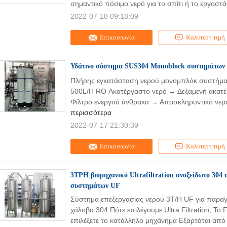
σημαντικό πόσιμο νερό για το σπίτι ή το εργοστά
2022-07-18 09:18:09
Επικοινωνία
Καλύτερη τιμή
Υδάτινο σύστημα SUS304 Monoblock συστημάτων 
Πλήρης εγκατάσταση νερού μονομπλόκ συστήματ
500L/H RO Ακατέργαστο νερό → Δεξαμενή ακατ
Φίλτρο ενεργού άνθρακα → Αποσκληρυντικό νερο
περισσότερα
2022-07-17 21:30:39
Επικοινωνία
Καλύτερη τιμή
3TPH βιομηχανικό Ultrafiltration ανοξείδωτο 304
συστημάτων UF
Σύστημα επεξεργασίας νερού 3T/H UF για παρα
χάλυβα 304 Πότε επιλέγουμε Ultra Filtration; Το
επιλέξετε το κατάλληλο μηχάνημα Εξαρτάται από 