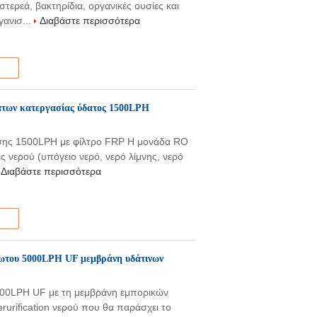
τερεά, βακτηρίδια, οργανικές ουσίες και
γανισ...
Διαβάστε περισσότερα
άτων κατεργασίας ύδατος 1500LPH
σης 1500LPH με φίλτρο FRP Η μονάδα RO
ς νερού (υπόγειο νερό, νερό λίμνης, νερό
Διαβάστε περισσότερα
ίδωτου 5000LPH UF μεμβράνη υδάτινων
000LPH UF με τη μεμβράνη εμπορικών
urification νερού που θα παράσχει το