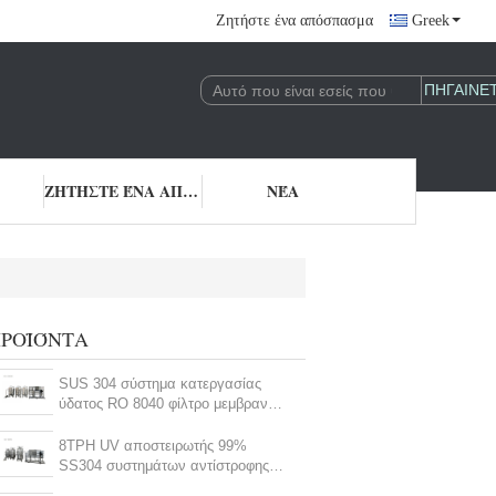
Ζητήστε ένα απόσπασμα
Greek
ΖΗΤΉΣΤΕ ΈΝΑ ΑΠΌΣΠΑΣΜΑ
ΝΈΑ
ΡΟΪΌΝΤΑ
SUS 304 σύστημα κατεργασίας
ύδατος RO 8040 φίλτρο μεμβρανών
10000L/H
8TPH UV αποστειρωτής 99%
SS304 συστημάτων αντίστροφης
όσμωσης πόσιμου νερού