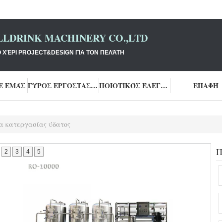
LLDRINK MACHINERY CO.,LTD
Ο ΧΈΡΙ PROJECT&DESIGN ΓΙΑ ΤΟΝ ΠΕΛΆΤΗ
Ε ΕΜΆΣ
ΓΎΡΟΣ ΕΡΓΟΣΤΑΣΊΩΝ
ΠΟΙΟΤΙΚΌΣ ΈΛΕΓΧΟΣ
ΕΠΑΦΉ
α κατεργασίας ύδατος
Π
2
3
4
5