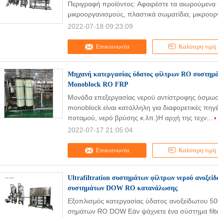
Περιγραφή προϊόντος: Αφαιρέστε τα αιωρούμενα σ
μικροοργανισμούς, πλαστικά σωματίδια, μικροορ
2022-07-18 09:23:09
Επικοινωνία
Καλύτερη τιμή
Μηχανή κατεργασίας ύδατος φίλτρων RO συστημ
Monoblock RO FRP
Μονάδα επεξεργασίας νερού αντίστροφης όσμω
monoblock είναι κατάλληλη για διαφορετικές πηγέ
ποταμού, νερό βρύσης κ.λπ.)Η αρχή της τεχν...
2022-07-17 21:05:04
Επικοινωνία
Καλύτερη τιμή
Ultrafiltration συστημάτων φίλτρων νερού ανοξε
συστημάτων DOW RO κατανάλωσης
Εξοπλισμός κατεργασίας ύδατος ανοξείδωτου 5
σημάτων RO DOW Εάν ψάχνετε ένα σύστημα filter