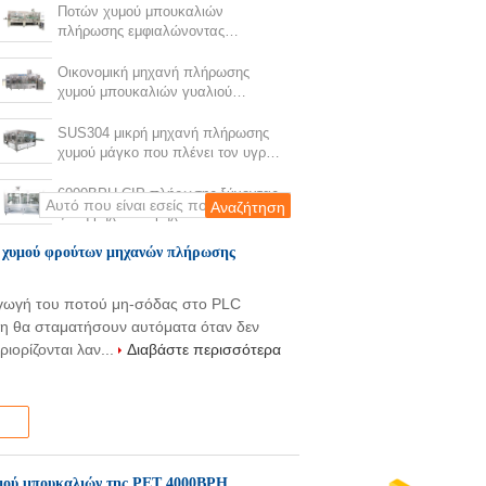
μπουκαλιών χυμού
Ποτών χυμού μπουκαλιών
πλήρωσης εμφιαλώνοντας
εξοπλισμός χυμού μηχανών
25000B/H μικρής κλίμακας
Οικονομική μηχανή πλήρωσης
χυμού μπουκαλιών γυαλιού
30000BPH με το μεταφορέα
μηχανών
SUS304 μικρή μηχανή πλήρωσης
χυμού μάγκο που πλένει τον υγρό
εκφορτωτή
6000BPH CIP πλήρωσης ξύνοντας
ζώνη μηχανών μηχανών CIP
καθαρίζοντας που ανυψώνει τον
 χυμού φρούτων μηχανών πλήρωσης
ανελκυστήρα ΚΑΠ
ωγή του ποτού μη-σόδας στο PLC
η θα σταματήσουν αυτόματα όταν δεν
ιορίζονται λαν...
Διαβάστε περισσότερα
υμού μπουκαλιών της PET 4000BPH