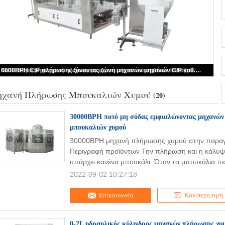
Εμφιαλώνοντας μηχανή ποτών μηχανών πλήρωσης χυμού μπουκαλιών γυαλιού 10000B/H με την πίσω δεξαμενή ροής
χανή Πλήρωσης Μπουκαλιών Χυμού
(20)
30000BPH ποτό μη σόδας εμφιαλώνοντας μηχανών
μπουκαλιών χυμού
30000BPH μηχανή πλήρωσης χυμού στην παραγ
Περιγραφή προϊόντων Την πλήρωση και η κάλυψ
υπάρχει κανένα μπουκάλι. Όταν τα μπουκάλια περ
2022-09-02 10:27:18
Επικοινωνία
Καλύτερη τιμή
0-2L υδραυλικός κύλινδρος μηχανών πλήρωσης χ