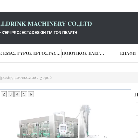
LLDRINK MACHINERY CO.,LTD
Ο ΧΈΡΙ PROJECT&DESIGN ΓΙΑ ΤΟΝ ΠΕΛΆΤΗ
Ε ΕΜΆΣ
ΓΎΡΟΣ ΕΡΓΟΣΤΑΣΊΩΝ
ΠΟΙΟΤΙΚΌΣ ΈΛΕΓΧΟΣ
ΕΠΑΦΉ
ήρωσης μπουκαλιών χυμού
Π
2
3
4
5
6