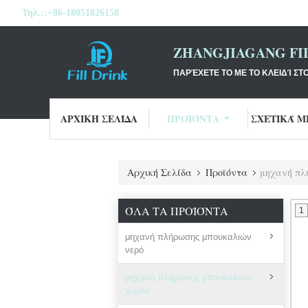
Τηλ.::
+86-18051826158
ZHANGJIAGANG FI
ΠΑΡΈΧΕΤΕ ΤΟ ΜΕ ΤΟ ΚΛΕΙΔΊ ΣΤ
ΑΡΧΙΚΉ ΣΕΛΊΔΑ
ΠΡΟΪΌΝΤΑ
ΣΧΕΤΙΚΆ Μ
Αρχική Σελίδα
Προϊόντα
μηχανή πλ
ΌΛΑ ΤΑ ΠΡΟΪΌΝΤΑ
1
μηχανή πλήρωσης μπουκαλιών
νερό
μηχανή πλήρωσης μπουκαλιών
χυμού