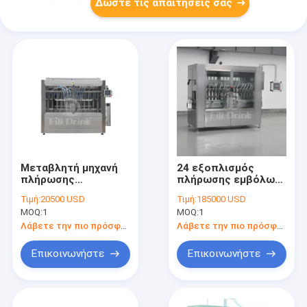
Δώστε τις απαιτήσεις σας
Μεταβλητή μηχανή
24 εξοπλισμός
πλήρωσης
πλήρωσης εμβόλων
πηκτωμάτων ντους
μηχανών πλήρωσης
Τιμή:
20500 USD
Τιμή:
185000 USD
κανονισμού
εμβόλων
MOQ:
1
MOQ:
1
ταχύτητας μηχανών
ακροφυσίων
πλήρωσης εμβόλων
5500BPH SS304
Λάβετε την πιο πρόσφατη τιμή
Λάβετε την πιο πρόσφατη τιμή
συχνότητας
Επικοινωνήστε
Επικοινωνήστε