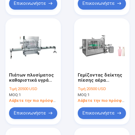
για το κιβώτιο
Επικοινωνήστε
Επικοινωνήστε
ταχυτήτων
μεταφορέων
Πιάτων πλυσίματος
Γεμίζοντας δείκτης
καθαριστικά υγρά
πίεσης αέρα
σαπουνιών
γεμίζοντας μηχανών
Τιμή:
20500 USD
Τιμή:
20500 USD
πλήρωσης
μπουκαλιών
MOQ:
1
MOQ:
1
ακροφύσια
σαμπουάν
πλήρωσης μηχανών
εξοπλισμού
Λάβετε την πιο πρόσφατη τιμή
Λάβετε την πιο πρόσφατη τιμή
αποκλεισμένα
σαμπουάν σερβο
μηχανών
Επικοινωνήστε
Επικοινωνήστε