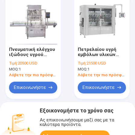
Πνευματική ελέγχου
Πετρελαίου υγρή
ιξώδους υγρού
εμβόλων υλικών
πλήρωσης
πληρώσεως
Τιμή:
20500 USD
Τιμή:
21500 USD
εμβολοφόρος αντλία
3000BPH μηχανή
MOQ:
1
MOQ:
1
υλικών πληρώσεως
πλήρωσης εμβόλων
εμβόλων ιξώδους
υγρή SS304
Λάβετε την πιο πρόσφατη τιμή
Λάβετε την πιο πρόσφατη τιμή
μηχανών υψηλή
Επικοινωνήστε
Επικοινωνήστε
Εξοικονομήστε το χρόνο σας
Ας επικοινωνήσουμε μαζί σας με τα
καλύτερα προϊόντα.