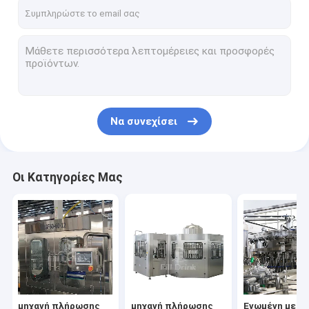
επαφή
μηχανή πλήρωσης μπουκαλιών νερό
μηχανή πλήρωσης μπουκαλιών χυμού
Να συνεχίσει
Ενωμένη με διοξείδιο του άνθρακα μηχανή πλήρωσης ποτώ
Μηχανή πλήρωσης νερού 5 γαλονιών
Οι Κατηγορίες Μας
Φυσώντας μηχανή μπουκαλιών
Εξοπλισμός επεξεργασίας χυμού
γραμμή παραγωγής μη αλκοολούχων ποτών
ταξινομώντας μηχανή μπουκαλιών
μηχανή πλήρωσης
μηχανή πλήρωσης
Ενωμένη με