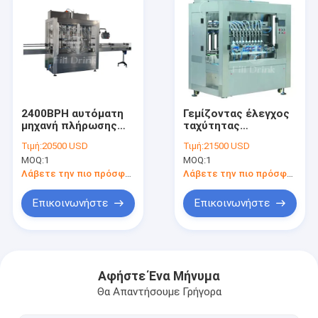
2400BPH αυτόματη
Γεμίζοντας έλεγχος
μηχανή πλήρωσης
ταχύτητας
κολλών μηχανών
μεταφορέων
Τιμή:
20500 USD
Τιμή:
21500 USD
πλήρωσης εμβόλων
εξοπλισμού σάλτσας
MOQ:
1
MOQ:
1
με την ουρά που
γεμίζοντας μηχανών
κόβει Arrangment
εμβόλων ελέγχου
Λάβετε την πιο πρόσφατη τιμή
Λάβετε την πιο πρόσφατη τιμή
VFD
Επικοινωνήστε
Επικοινωνήστε
Σπίτι
προϊόντα
Αφήστε Ένα Μήνυμα
Θα Απαντήσουμε Γρήγορα
Σχετικά με εμάς