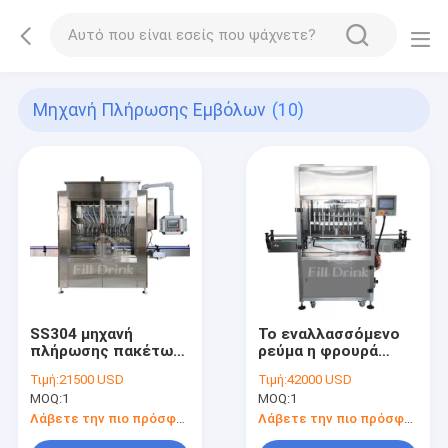
Μηχανή Πλήρωσης Εμβόλων
(10)
SS304 μηχανή
Το εναλλασσόμενο
πλήρωσης πακέτων
ρεύμα η φρουρά
κέτσαπ γραμμών
ασφάλειας
Τιμή:
21500 USD
Τιμή:
42000 USD
3000BPH πλήρωσης
γεμίζοντας μηχανών
MOQ:
1
MOQ:
1
κέτσαπ
σιροπιού κύριων
μηχανών γεμίζοντας
Λάβετε την πιο πρόσφατη τιμή
Λάβετε την πιο πρόσφατη τιμή
μηχανών εμβόλων