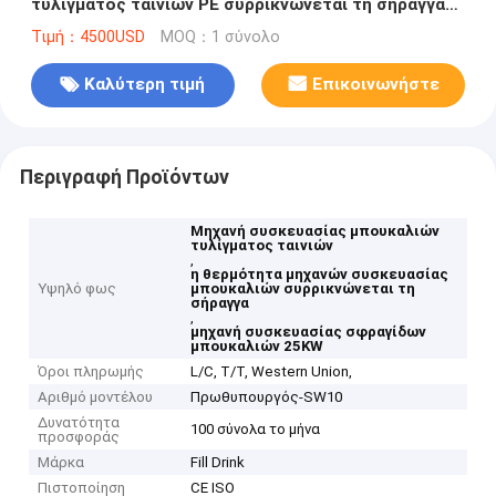
τυλίγματος ταινιών PE συρρικνώνεται τη σήραγγα
25KW
Τιμή：4500USD
MOQ：1 σύνολο
Καλύτερη τιμή
Επικοινωνήστε
Περιγραφή Προϊόντων
Μηχανή συσκευασίας μπουκαλιών
τυλίγματος ταινιών
,
η θερμότητα μηχανών συσκευασίας
Υψηλό φως
μπουκαλιών συρρικνώνεται τη
σήραγγα
,
μηχανή συσκευασίας σφραγίδων
μπουκαλιών 25KW
Όροι πληρωμής
L/C, T/T, Western Union,
Αριθμό μοντέλου
Πρωθυπουργός-SW10
Δυνατότητα
100 σύνολα το μήνα
προσφοράς
Μάρκα
Fill Drink
Πιστοποίηση
CE ISO