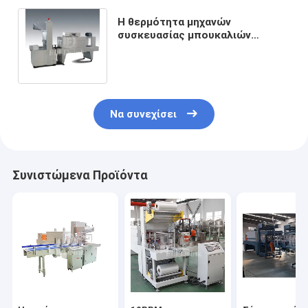
Η θερμότητα μηχανών
συσκευασίας μπουκαλιών
τυλίγματος ταινιών PE
συρρικνώνεται τη σήραγγα 25KW
Να συνεχίσει
Συνιστώμενα Προϊόντα