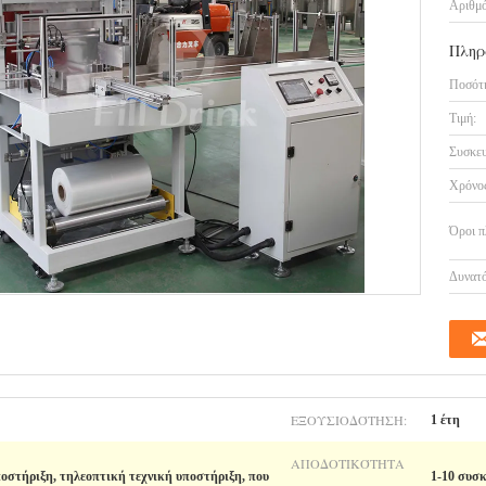
Αριθμό
Πληρ
Ποσότη
Τιμή:
Συσκευ
Χρόνος
Όροι π
Δυνατό
ΕΞΟΥΣΙΟΔΌΤΗΣΗ:
1 έτη
ΑΠΟΔΟΤΙΚΌΤΗΤΑ
ποστήριξη, τηλεοπτική τεχνική υποστήριξη, που
1-10 συσκ