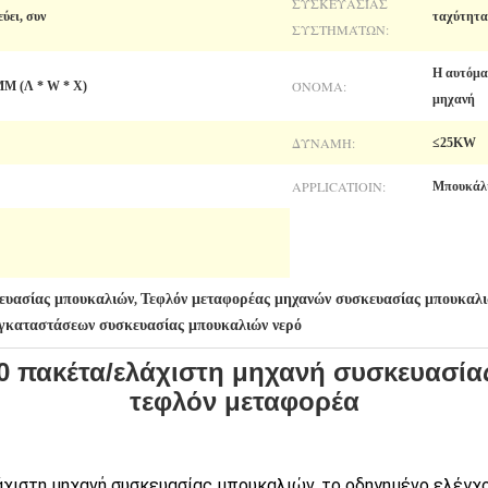
ΣΥΣΚΕΥΑΣΊΑΣ
ύει, συν
ταχύτητα
ΣΥΣΤΗΜΆΤΩΝ:
Η αυτόμα
ΌΝΟΜΑ:
M (Λ * W * Χ)
μηχανή
ΔΎΝΑΜΗ:
≤25KW
APPLICATIOIN:
Μπουκάλι
ευασίας μπουκαλιών
Τεφλόν μεταφορέας μηχανών συσκευασίας μπουκαλ
,
εγκαταστάσεων συσκευασίας μπουκαλιών νερό
 πακέτα/ελάχιστη μηχανή συσκευασία
τεφλόν μεταφορέα
χιστη μηχανή συσκευασίας μπουκαλιών
, το οδηγημένο ελέγ