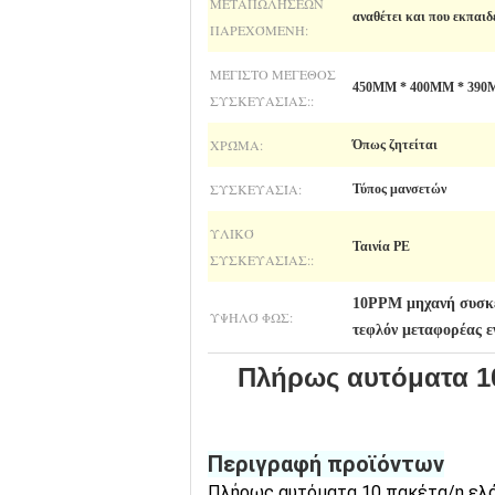
ΜΕΤΑΠΩΛΉΣΕΩΝ
αναθέτει και που εκπαιδε
ΠΑΡΕΧΌΜΕΝΗ:
ΜΈΓΙΣΤΟ ΜΈΓΕΘΟΣ
450MM * 400MM * 390M
ΣΥΣΚΕΥΑΣΊΑΣ::
ΧΡΏΜΑ:
Όπως ζητείται
ΣΥΣΚΕΥΑΣΊΑ:
Τύπος μανσετών
ΥΛΙΚΌ
Ταινία PE
ΣΥΣΚΕΥΑΣΊΑΣ::
10PPM μηχανή συσκ
ΥΨΗΛΌ ΦΩΣ:
τεφλόν μεταφορέας 
Πλήρως αυτόματα 10
Περιγραφή προϊόντων
Πλήρως αυτόματα 10 πακέτα/η ελά