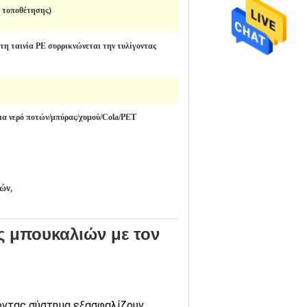
 τοποθέτησης)
τη ταινία PE συρρικνώνεται την τυλίγοντας
α νερό ποτών/μπύρας/χυμού/Cola/PET
ιών
,
ς μπουκαλιών με τον
χοντας σύστημα εξασφαλίζουν