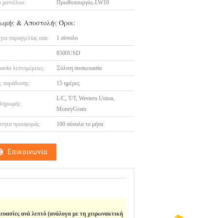
 μοντέλου:
Πρωθυπουργός-LW10
ωμής & Αποστολής Όροι:
τα παραγγελίας min:
1 σύνολο
8500USD
ασία λεπτομέρειες:
Ξύλινη συσκευασία
 παράδοσης:
15 ημέρες
L/C, T/T, Western Union,
ληρωμής:
MoneyGram
τητα προσφοράς:
100 σύνολα το μήνα
Επικοινωνία
ευασίες ανά λεπτό (ανάλογα με τη χειρωνακτική