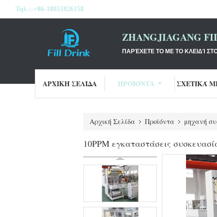
Τηλ.::
+86-18051826158
ZHANGJIAGANG FI
ΠΑΡΈΧΕΤΕ ΤΟ ΜΕ ΤΟ ΚΛΕΙΔΊ ΣΤ
ΑΡΧΙΚΉ ΣΕΛΊΔΑ
ΠΡΟΪΌΝΤΑ
ΣΧΕΤΙΚΆ Μ
Αρχική Σελίδα
Προϊόντα
μηχανή συ
10PPM εγκαταστάσεις συσκευασί