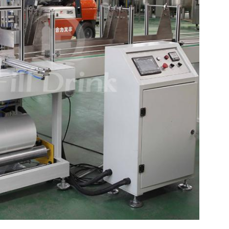
Αφήστε ένα μήνυμα
We bellen je snel terug!