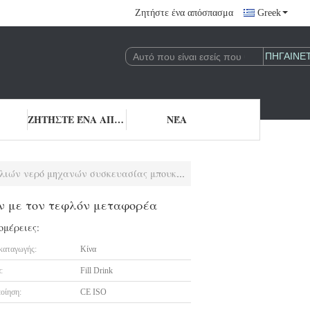
Ζητήστε ένα απόσπασμα
Greek
ΖΗΤΉΣΤΕ ΈΝΑ ΑΠΌΣΠΑΣΜΑ
ΝΈΑ
ών συσκευασίας μπουκαλιών με τον τεφλόν μεταφορέα
ν με τον τεφλόν μεταφορέα
ομέρειες:
καταγωγής:
Κίνα
:
Fill Drink
οίηση:
CE ISO