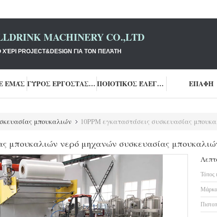
LLDRINK MACHINERY CO.,LTD
Ο ΧΈΡΙ PROJECT&DESIGN ΓΙΑ ΤΟΝ ΠΕΛΆΤΗ
Ε ΕΜΆΣ
ΓΎΡΟΣ ΕΡΓΟΣΤΑΣΊΩΝ
ΠΟΙΟΤΙΚΌΣ ΈΛΕΓΧΟΣ
ΕΠΑΦΉ
σκευασίας μπουκαλιών
10PPM εγκαταστάσεις συσκευασίας μπουκαλιών νερό μηχαν
ας μπουκαλιών νερό μηχανών συσκευασίας μπουκαλιώ
Λεπτ
Τόπος 
Μάρκα
Πιστοπ