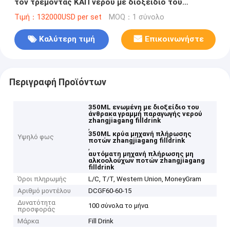
τον τρέμοντας ΚΑΠ νερού με διοξείδιο του
άνθρακα ταξινομώντας ανελκυστήρα γραμμών
Τιμή：132000USD per set
MOQ：1 σύνολο
παραγωγής
Καλύτερη τιμή
Επικοινωνήστε
Περιγραφή Προϊόντων
350ML ενωμένη με διοξείδιο του
άνθρακα γραμμή παραγωγής νερού
zhangjiagang filldrink
,
350ML κρύα μηχανή πλήρωσης
Υψηλό φως
ποτών zhangjiagang filldrink
,
αυτόματη μηχανή πλήρωσης μη
αλκοολούχων ποτών zhangjiagang
filldrink
Όροι πληρωμής
L/C, T/T, Western Union, MoneyGram
Αριθμό μοντέλου
DCGF60-60-15
Δυνατότητα
100 σύνολα το μήνα
προσφοράς
Μάρκα
Fill Drink