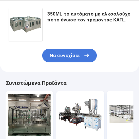
350ML το αυτόματο μη αλκοολούχο
ποτό ένωσε τον τρέμοντας ΚΑΠ
νερού με διοξείδιο του άνθρακα
ταξινομώντας ανελκυστήρα
γραμμών παραγωγής
Να συνεχίσει
Συνιστώμενα Προϊόντα