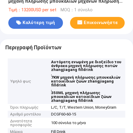
μηχανή πλήρωσης μπουκαλιών μηχανών πλήρωσης
ποτών 350ML PET
Τιμή：13200USD per set
MOQ：1 σύνολο
Καλύτερη τιμή
Επικοινωνήστε
Περιγραφή Προϊόντων
Αυτόματη ενωμένη με διοξείδιο του
άνθρακα μηχανή πλήρωσης ποτών
zhangjiagang filldrink
,
7KW μηχανή πλήρωσης μπουκαλιών
Υψηλό φως
κατοικίδιων ζώων zhangjiagang
filldrink
,
350ML μηχανή πλήρωσης
μπουκαλιών κατοικίδιων ζώων
zhangjiagang filldrink
Όροι πληρωμής
L/C, T/T, Western Union, MoneyGram
Αριθμό μοντέλου
DCGF60-60-15
Δυνατότητα
100 σύνολα το μήνα
προσφοράς
Μάρκα
Fill Drink